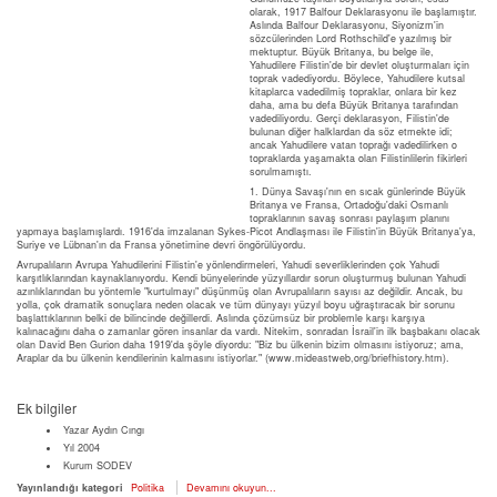
olarak, 1917 Balfour Deklarasyonu ile başlamıştır.
Aslında Balfour Deklarasyonu, Siyonizm'in
sözcülerinden Lord Rothschild'e yazılmış bir
mektuptur. Büyük Britanya, bu belge ile,
Yahudilere Filistin'de bir devlet oluşturmaları için
toprak vadediyordu. Böylece, Yahudilere kutsal
kitaplarca vadedilmiş topraklar, onlara bir kez
daha, ama bu defa Büyük Britanya tarafından
vadediliyordu. Gerçi deklarasyon, Filistin'de
bulunan diğer halklardan da söz etmekte idi;
ancak Yahudilere vatan toprağı vadedilirken o
topraklarda yaşamakta olan Filistinlilerin fikirleri
sorulmamıştı.
1. Dünya Savaşı'nın en sıcak günlerinde Büyük
Britanya ve Fransa, Ortadoğu'daki Osmanlı
topraklarının savaş sonrası paylaşım planını
yapmaya başlamışlardı. 1916'da imzalanan Sykes-Picot Andlaşması ile Filistin'in Büyük Britanya'ya,
Suriye ve Lübnan'ın da Fransa yönetimine devri öngörülüyordu.
Avrupalıların Avrupa Yahudilerini Filistin'e yönlendirmeleri, Yahudi severliklerinden çok Yahudi
karşıtlıklarından kaynaklanıyordu. Kendi bünyelerinde yüzyıllardır sorun oluşturmuş bulunan Yahudi
azınlıklarından bu yöntemle "kurtulmayı" düşünmüş olan Avrupalıların sayısı az değildir. Ancak, bu
yolla, çok dramatik sonuçlara neden olacak ve tüm dünyayı yüzyıl boyu uğraştıracak bir sorunu
başlattıklarının belki de bilincinde değillerdi. Aslında çözümsüz bir problemle karşı karşıya
kalınacağını daha o zamanlar gören insanlar da vardı. Nitekim, sonradan İsrail'in ilk başbakanı olacak
olan David Ben Gurion daha 1919'da şöyle diyordu: "Biz bu ülkenin bizim olmasını istiyoruz; ama,
Araplar da bu ülkenin kendilerinin kalmasını istiyorlar." (www.mideastweb,org/briefhistory.htm).
Ek bilgiler
Yazar
Aydın Cıngı
Yıl
2004
Kurum
SODEV
Yayınlandığı kategori
Politika
Devamını okuyun...