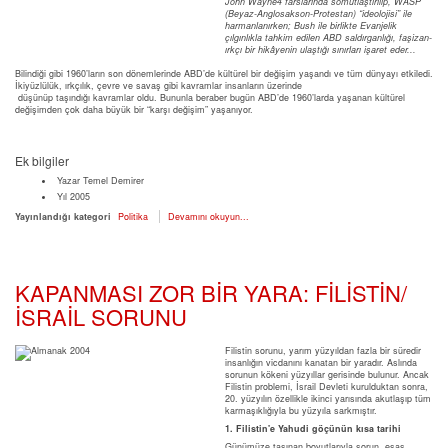
John Wayne4 farslarında somutlaştırılıp,
WASP
(Beyaz-Anglosakson-Protestan) “ideolojisi” ile
harmanlanırken; Bush ile birlikte Evanjelik
çılgınlıkla tahkim edilen ABD saldırganlığı, faşizan-
ırkçı bir hikâyenin
ulaştığı sınırları işaret eder...
Bilindiği gibi 1960’ların son dönemlerinde ABD’de kültürel bir değişim yaşandı ve tüm dünyayı etkiledi.
İkiyüzlülük, ırkçılık, çevre ve savaş gibi kavramlar insanların üzerinde
düşünüp taşındığı kavramlar oldu. Bununla beraber bugün ABD’de 1960’larda yaşanan kültürel
değişimden çok daha büyük bir “karşı değişim” yaşanıyor.
Ek bilgiler
Yazar
Temel Demirer
Yıl
2005
Yayınlandığı kategori
Politika
Devamını okuyun...
KAPANMASI ZOR BİR YARA: FİLİSTİN/
İSRAİL SORUNU
Filistin sorunu, yarım yüzyıldan fazla bir süredir
insanlığın vicdanını kanatan bir yaradır. Aslında
sorunun kökeni yüzyıllar gerisinde bulunur. Ancak
Filistin problemi, İsrail Devleti kurulduktan sonra,
20. yüzyılın özellikle ikinci yarısında akutlaşıp tüm
karmaşıklığıyla bu yüzyıla sarkmıştır.
1. Filistin'e Yahudi göçünün kısa tarihi
Günümüze taşınan boyutlarıyla sorun, esas