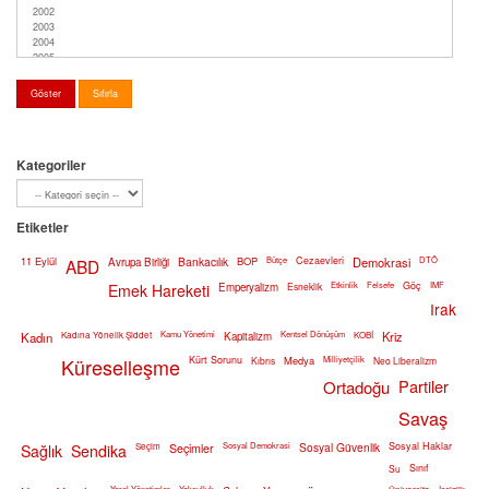
Kategoriler
Etiketler
11 Eylül
Bankacılık
BOP
Bütçe
Cezaevleri
Demokrasi
DTÖ
ABD
Avrupa Birliği
Etkinlik
Felsefe
Göç
IMF
Emek Hareketi
Emperyalizm
Esneklik
Irak
Kamu Yönetimi
Kentsel Dönüşüm
Kriz
Kadın
Kadına Yönelik Şiddet
Kapitalizm
KOBİ
Küreselleşme
Kürt Sorunu
Medya
Milliyetçilik
Kıbrıs
Neo Liberalizm
Partiler
Ortadoğu
Savaş
Sosyal Demokrasi
Sosyal Güvenlik
Sosyal Haklar
Sağlık
Sendika
Seçim
Seçimler
Sınıf
Su
Yerel Yönetimler
Yoksulluk