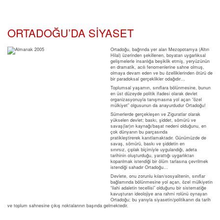
ORTADOĞU’DA SİYASET
Ortadoğu, bağrında yer alan Mezopotamya (Altın
Hilal) üzerinden şekillenen, boyatan uygarlıksal
gelişmelerle insanlığa beşiklik etmiş, yeryüzünün
en dramatik, acılı fenomenlerine sahne olmuş,
olmaya devam eden ve bu özelliklerinden ötürü de
bir paradoksal gerçeklikler odağıdır…
Toplumsal yaşamın, sınıflara bölünmesine, bunun
en üst düzeyde politik ifadesi olarak devlet
organizasyonuyla tanışmasına yol açan “özel
mülkiyet” olgusunun da anayurdudur Ortadoğu!
Sümerlerde gerçekleşen ve Ziguratlar olarak
yükselen devlet; baskı, şiddet, sömürü ve
savaş(lar)ın kaynağı/başat nedeni olduğunu, en
çok dünyanın bu parçasında
pratikleştirerek kanıtlamaktadır. Günümüzde de
savaş, sömürü, baskı ve şiddetin en
sınırsız, çıplak biçimiyle uygulandığı, adeta
tarihinin oluşturduğu, yarattığı uygarlıktan
koparılmak istendiği bir ölüm tarlasına çevrilmek
istendiği sahadır Ortadoğu…
Devlete, onu zorunlu kılan/sosyalitenin, sınıflar
bağlamında bölünmesine yol açan, özel mülkiyetin
“ilahi adaletin tecellisi” olduğunu bir sistematiğe
kavuşturan ideolojiye ana rahmi rolünü oynayan
Ortadoğu; bu yanıyla siyasetin/politikanın da tarih
ve toplum sahnesine çıkış noktalarının başında gelmektedir.