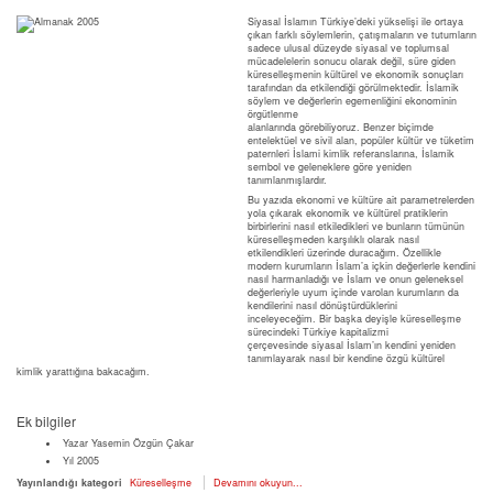
Siyasal İslamın Türkiye’deki yükselişi ile ortaya
çıkan farklı söylemlerin, çatışmaların ve tutumların
sadece ulusal düzeyde siyasal ve toplumsal
mücadelelerin sonucu olarak değil, süre giden
küreselleşmenin kültürel ve ekonomik sonuçları
tarafından da etkilendiği görülmektedir. İslamik
söylem ve değerlerin egemenliğini ekonominin
örgütlenme
alanlarında görebiliyoruz. Benzer biçimde
entelektüel ve sivil alan, popüler kültür ve tüketim
paternleri İslami kimlik referanslarına, İslamik
sembol ve geleneklere göre yeniden
tanımlanmışlardır.
Bu yazıda ekonomi ve kültüre ait parametrelerden
yola çıkarak ekonomik ve kültürel pratiklerin
birbirlerini nasıl etkiledikleri ve bunların tümünün
küreselleşmeden karşılıklı olarak nasıl
etkilendikleri üzerinde duracağım. Özellikle
modern kurumların İslam’a içkin değerlerle kendini
nasıl harmanladığı ve İslam ve onun geleneksel
değerleriyle uyum içinde varolan kurumların da
kendilerini nasıl dönüştürdüklerini
inceleyeceğim. Bir başka deyişle küreselleşme
sürecindeki Türkiye kapitalizmi
çerçevesinde siyasal İslam’ın kendini yeniden
tanımlayarak nasıl bir kendine özgü kültürel
kimlik yarattığına bakacağım.
Ek bilgiler
Yazar
Yasemin Özgün Çakar
Yıl
2005
Yayınlandığı kategori
Küreselleşme
Devamını okuyun...