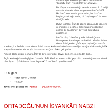
“gördüğü İran”, “kendi İran’ını” anlatıyor...
Bir dünya sorunu olduğu ve söz konusu iki özelliği
unutulmadan ele alınması gereken İran’ın 2009
Haziran’ı sonrasında yaşadıkları, bir “son”un
başlangıcı olduğu kadar, bir “başlangıcın” da sonu
niteliğindedir.
Bütün işaretler İran’da seçim sonrasında yönetim
ile muhalefet cephesi arasındaki mücadelenin
önemli bir saşaşmayı devreye soktuğunu
gösteriyor.
İran’da olup “biten”ler, ya da daha doğrusu
bitmeyenler için rivayet muhteliftir: Kimileri İslâm
devriminin içerden çürümeye başladığından söz
ederken; kimileri de İslâm devriminin komuta kademesindeki anlaşmazlığın açtığı çatlaktan özgürlük
isteyenlerin nefes almak için başlarını uzattığına dikkat çekiyorlar.
Kim ne derse desin; sonuçta İran’da bir şeyler oldu, oluyor derken; cin şişeden çıktı…
Ergin Yıldızoğlu’nun deyişiyle, “İran’da 19-21 Haziran arasında bir ‘şey’ oldu. Ne olduğunu tam olarak
bilemiyoruz. Çünkü olanı ‘tanımlayacak’ ‘özne’ henüz şekillenmedi.”
Ek bilgiler
Yazar
Temel Demirer
Yıl
2009
Yayınlandığı kategori
Politika
Devamını okuyun...
ORTADOĞU’NUN İSYANKÂR NABZI