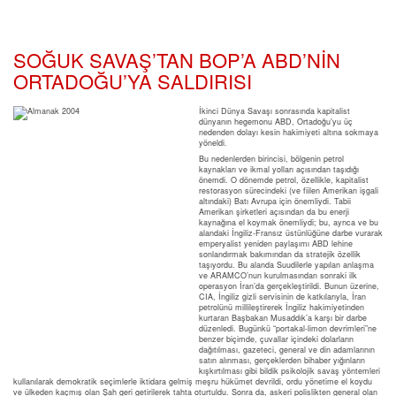
SOĞUK SAVAŞ’TAN BOP’A ABD’NİN
ORTADOĞU’YA SALDIRISI
İkinci Dünya Savaşı sonrasında kapitalist
dünyanın hegemonu ABD, Ortadoğu’yu üç
nedenden dolayı kesin hakimiyeti altına sokmaya
yöneldi.
Bu nedenlerden birincisi, bölgenin petrol
kaynakları ve ikmal yolları açısından taşıdığı
önemdi. O dönemde petrol, özellikle, kapitalist
restorasyon sürecindeki (ve fiilen Amerikan işgali
altındaki) Batı Avrupa için önemliydi. Tabii
Amerikan şirketleri açısından da bu enerji
kaynağına el koymak önemliydi; bu, ayrıca ve bu
alandaki İngiliz-Fransız üstünlüğüne darbe vurarak
emperyalist yeniden paylaşımı ABD lehine
sonlandırmak bakımından da stratejik özellik
taşıyordu. Bu alanda Suudilerle yapılan anlaşma
ve ARAMCO’nun kurulmasından sonraki ilk
operasyon İran’da gerçekleştirildi. Bunun üzerine,
CIA, İngiliz gizli servisinin de katkılarıyla, İran
petrolünü millileştirerek İngiliz hakimiyetinden
kurtaran Başbakan Musaddık’a karşı bir darbe
düzenledi. Bugünkü “portakal-limon devrimleri”ne
benzer biçimde, çuvallar içindeki dolarların
dağıtılması, gazeteci, general ve din adamlarının
satın alınması, gerçeklerden bihaber yığınların
kışkırtılması gibi bildik psikolojik savaş yöntemleri
kullanılarak demokratik seçimlerle iktidara gelmiş meşru hükümet devrildi, ordu yönetime el koydu
ve ülkeden kaçmış olan Şah geri getirilerek tahta oturtuldu. Sonra da, askeri polislikten general olan