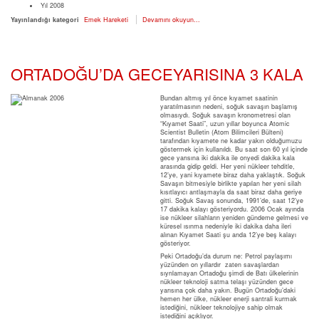
Yıl
2008
Yayınlandığı kategori
Emek Hareketi
Devamını okuyun...
ORTADOĞU’DA GECEYARISINA 3 KALA
Bundan altmış yıl önce kıyamet saatinin
yaratılmasının nedeni, soğuk savaşın başlamış
olmasıydı. Soğuk savaşın kronometresi olan
“Kıyamet Saati”, uzun yıllar boyunca Atomic
Scientist Bulletin (Atom Bilimcileri Bülteni)
tarafından kıyamete ne kadar yakın olduğumuzu
göstermek için kullanıldı. Bu saat son 60 yıl içinde
gece yarısına iki dakika ile onyedi dakika kala
arasında gidip geldi. Her yeni nükleer tehditle,
12’ye, yani kıyamete biraz daha yaklaştık. Soğuk
Savaşın bitmesiyle birlikte yapılan her yeni silah
kısıtlayıcı antlaşmayla da saat biraz daha geriye
gitti. Soğuk Savaş sonunda, 1991’de, saat 12’ye
17 dakika kalayı gösteriyordu. 2006 Ocak ayında
ise nükleer silahların yeniden gündeme gelmesi ve
küresel ısınma nedeniyle iki dakika daha ileri
alınan Kıyamet Saati şu anda 12’ye beş kalayı
gösteriyor.
Peki Ortadoğu’da durum ne: Petrol paylaşımı
yüzünden on yıllardır zaten savaşlardan
sıyrılamayan Ortadoğu şimdi de Batı ülkelerinin
nükleer teknoloji satma telaşı yüzünden gece
yarısına çok daha yakın. Bugün Ortadoğu’daki
hemen her ülke, nükleer enerji santrali kurmak
istediğini, nükleer teknolojiye sahip olmak
istediğini açıklıyor.