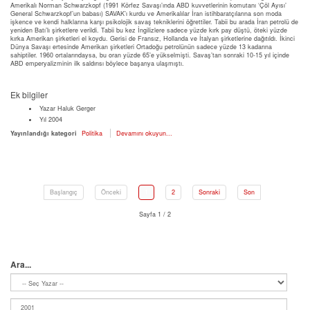
Amerikalı Norman Schwarzkopf (1991 Körfez Savaşı’ında ABD kuvvetlerinin komutanı ‘Çöl Ayısı’
General Schwarzkopf’un babası) SAVAK’ı kurdu ve Amerikalılar İran istihbaratçılarına son moda
işkence ve kendi halklarına karşı psikolojik savaş tekniklerini öğrettiler. Tabii bu arada İran petrolü de
yeniden Batı’lı şirketlere verildi. Tabii bu kez İngilizlere sadece yüzde kırk pay düştü, öteki yüzde
kırka Amerikan şirketleri el koydu. Gerisi de Fransız, Hollanda ve İtalyan şirketlerine dağıtıldı. İkinci
Dünya Savaşı ertesinde Amerikan şirketleri Ortadoğu petrolünün sadece yüzde 13 kadarına
sahiptiler. 1960 ortalarındaysa, bu oran yüzde 65’e yükselmişti. Savaş’tan sonraki 10-15 yıl içinde
ABD emperyalizminin ilk saldırısı böylece başarıya ulaşmıştı.
Ek bilgiler
Yazar
Haluk Gerger
Yıl
2004
Yayınlandığı kategori
Politika
Devamını okuyun...
Başlangıç
Önceki
1
2
Sonraki
Son
Sayfa 1 / 2
Ara...