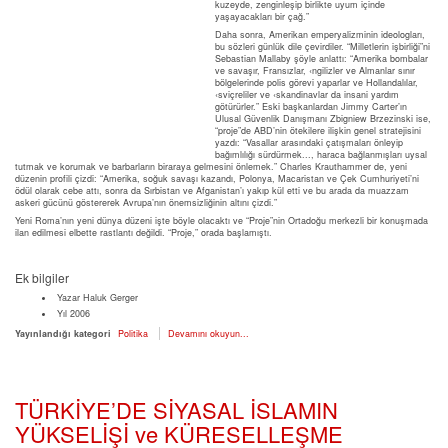
kuzeyde, zenginleşip birlikte uyum içinde
yaşayacakları bir çağ.”
Daha sonra, Amerikan emperyalizminin ideologları,
bu sözleri günlük dile çevirdiler. “Milletlerin işbirliği”ni
Sebastian Mallaby şöyle anlattı: “Amerika bombalar
ve savaşır, Fransızlar, ‹ngilizler ve Almanlar sınır
bölgelerinde polis görevi yaparlar ve Hollandalılar,
‹sviçreliler ve ‹skandinavlar da insani yardım
götürürler.” Eski başkanlardan Jimmy Carter’ın
Ulusal Güvenlik Danışmanı Zbigniew Brzezinski ise,
“proje”de ABD’nin ötekilere ilişkin genel stratejisini
yazdı: “Vasallar arasındaki çatışmaları önleyip
bağımlılığı sürdürmek..., haraca bağlanmışları uysal
tutmak ve korumak ve barbarların biraraya gelmesini önlemek.” Charles Krauthammer de, yeni
düzenin profili çizdi: “Amerika, soğuk savaşı kazandı, Polonya, Macaristan ve Çek Cumhuriyeti’ni
ödül olarak cebe attı, sonra da Sırbistan ve Afganistan’ı yakıp kül etti ve bu arada da muazzam
askeri gücünü göstererek Avrupa’nın önemsizliğinin altını çizdi.”
Yeni Roma’nın yeni dünya düzeni işte böyle olacaktı ve “Proje”nin Ortadoğu merkezli bir konuşmada
ilan edilmesi elbette rastlantı değildi. “Proje,” orada başlamıştı.
Ek bilgiler
Yazar
Haluk Gerger
Yıl
2006
Yayınlandığı kategori
Politika
Devamını okuyun...
TÜRKİYE’DE SİYASAL İSLAMIN
YÜKSELİŞİ ve KÜRESELLEŞME