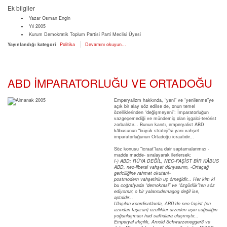
Ek bilgiler
Yazar
Osman Engin
Yıl
2005
Kurum
Demokratik Toplum Partisi Parti Meclisi Üyesi
Yayınlandığı kategori
Politika
Devamını okuyun...
ABD İMPARATORLUĞU VE ORTADOĞU
Emperyalizm hakkında, “yeni” ve “yenilenme”ye
açık bir alay söz edilse de, onun temel
özelliklerinden “değişmeyeni”: İmparatorluğun
vazgeçemediği ve mündemiç olan işgalci-terörist
zorbalıktır... Bunun kanıtı, emperyalist ABD
kâbusunun “büyük strateji”si yani vahşet
imparatorluğunun Ortadoğu icraatıdır...
Söz konusu “icraat”lara dair saptamalarımızı -
madde madde- sıralayarak ilerlersek:
I-) ABD: RÜYA DEĞİL, NEO-FAŞİST BİR KÂBUS
ABD, neo-liberal vahşet dünyasının, -Ortaçağ
gericiliğine rahmet okutan!-
postmodern
vahşetinin uç örneğidir...
Her kim ki
bu coğrafyada “demokrasi” ve “özgürlük”ten söz
ediyorsa; o bir yalancıdemagog
değil ise,
aptaldır...
Ulaşılan koordinatlarda, ABD’de neo-faşist (en
azından faşizan) özellikler arzeden
aşırı sağcılığın
yoğunlaşması had safhalara ulaşmıştır...
Emperyal ırkçılık, Arnold Schwarzenegger3 ve