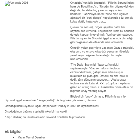
Ortadoğu’nun kilit önemdeki “Filistin Sorunu”ndan;
hem de Baudrillard’ın, “Uçağın hiç düşmeyişinden
değil de, bir daha hiç yere inmeyişinden
korkarım,” sözleriyle karakterize olan ilişkiler
ağındaki bir “suni denge” koşullarında söz etmek
kolay değil; hatta çok zor…
Çünkü bu soru(n), birçok şeyden hatta her
şeyden söz etmenizi kaçınılmaz kılar; bu nedenle
de çok kapsamlı ve girifttir. Yani soru(n) sadece,
Filistin isyanı ile Siyonist işgal arasında olmadığı
gibi bölgeselin de ötesinde uluslararasıdır.
Örneğin yakın geçmişte yaşanan Gazze trajedisi,
oluşumu ve ortaya çıkardığı sonuçlar itibariyle
yerel veya bölgesel falan değil; tümüyle
uluslararasıdır.
‘The Daily Star’ın bir “başyazı”sındaki
saptamasıyla, “Gazze halkının topluca
cezalandırılması, çatışmanın artması için
kusursuz bir plan gibi. Üstelik bu sırf İsrail’in
değil, tüm dünyanın suçudur… Uluslararası
toplum sessiz kalarak XXI. yüzyılda meydana
gelen en utanç verici zulümlerden birine etkin bir
biçimde onay vermiş oluyor.”
Böylesi bir “onay” olmasa; Filistin isyanı ile
Siyonist işgal arasındaki “denge(sizlik)” de bugünkü gibi olmaz, olamaz…
Ortadoğu’daki Siyonist işgal, emperyalist Kuzey’in (Batı da diyebilirsiniz!)
Ortadoğu’nun bağrına sapladığı ırkçı bir hançerdir…
“Irkçı” dedim; bu uluslararasıdır; kolektif özellikler taşımaktadır.
Ek bilgiler
Yazar
Temel Demirer