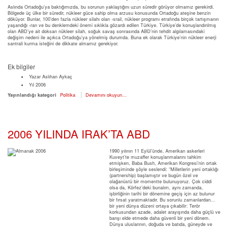
Aslında Ortadoğu’ya baktığımızda, bu sorunun yaklaştığını uzun süredir görüyor olmamız gerekirdi.
Bölgede üç ülke bir süredir, nükleer güce sahip olma arzusu konusunda Ortadoğu ateşine benzin
döküyor. Bunlar, 100’den fazla nükleer silahı olan ‹srail, nükleer programı etrafında birçok tartışmanın
yaşandığı ‹ran ve bu denklemdeki önemi sıklıkla gözardı edilen Türkiye. Türkiye’de konuşlandırılmış
olan ABD’ye ait doksan nükleer silah, soğuk savaş sonrasında ABD’nin tehdit algılamasındaki
değişim nedeni ile açıkca Ortadoğu’ya yönelmiş durumda. Buna ek olarak Türkiye’nin nükleer enerji
santrali kurma isteğini de dikkate almamız gerekiyor.
Ek bilgiler
Yazar
Aslıhan Aykaç
Yıl
2006
Yayınlandığı kategori
Politika
Devamını okuyun...
2006 YILINDA IRAK’TA ABD
1990 yılının 11 Eylül’ünde, Amerikan askerleri
Kuveyt’te muzaffer konuşlanmalarını tahkim
etmişken, Baba Bush, Amerikan Kongresi’nin ortak
birleşiminde şöyle seslendi: “Milletlerin yeni ortaklığı
(partnership) başlamıştır ve bugün özel ve
olağanüstü bir momentte bulunuyoruz. Çok ciddi
olsa da, Körfez’deki bunalım, aynı zamanda,
işbirliğinin tarihi bir dönemine geçiş için az bulunur
bir fırsat yaratmaktadır. Bu sorunlu zamanlardan...
bir yeni dünya düzeni ortaya çıkabilir: Terör
korkusundan azade, adalet arayışında daha güçlü ve
barışı elde etmede daha güvenli bir yeni dönem.
Dünya uluslarının, doğuda ve batıda, güneyde ve