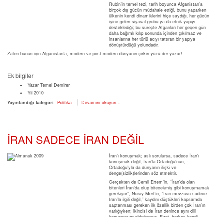
Rubin’in temel tezi, tarih boyunca Afganistan’a
birçok dış gücün müdahale ettiği, bunu yaparken
ülkenin kendi dinamiklerini hiçe saydığı, her gücün
işine gelen siyasal grubu ya da etnik yapıyı
desteklediği; bu süreçte Afganları her geçen gün
daha bağımlı kılıp sonunda içinden çıkılmaz ve
insanlarına her türlü acıyı tattıran bir yapıya
dönüştürdüğü yolundadır.
Zaten bunun için Afganistan’a, modern ve post-modern dünyanın çirkin yüzü der yazar!
Ek bilgiler
Yazar
Temel Demirer
Yıl
2010
Yayınlandığı kategori
Politika
Devamını okuyun...
İRAN SADECE İRAN DEĞİL
İran’ı konuşmak; aslı sorulursa, sadece İran’ı
konuşmak değil, İran’la Ortadoğu’nun,
Ortadoğu’yla da dünyanın ilişki ve
denge(sizlik)lerinden söz etmektir.
Gerçekten de Cemil Ertem’in, “İran’da olan
bitenleri İran’da olup bitecekmiş gibi konuşmamak
gerekiyor”; Nuray Mert’in, “İran mevzusu sadece
İran’la ilgili değil,” kaydını düştükleri kapsamda
saptanması gereken ilk özellik birden çok İran’ın
varlığıyken; ikincisi de İran denince aynı dili
konuşmuyor olduğumuz. Evet, herkes kendi