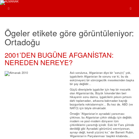
Ögeler etikete göre görüntüleniyor:
Ortadoğu
2001’DEN BUGÜNE AFGANİSTAN:
NEREDEN NEREYE?
Aslı sorulursa, Afganistan diye bir “soru(n)” yok,
işgalcilerin Afganistan ile sorunu var ki, bu da
eski(meyen) bir sömürgecilik meselesinden başka
bir şey değildir…
Güçlü direnişlerle işgalciler için hep bir mezarlık
olan Afganistan’da, Büyük İskender’den beri
hikayenin sonu daima, işgalcilerin pılısını pırtısını
dahi toplamadan, arkasına bakmadan kaçtığı
bozgunlarla noktalanmıştır… Bu kez de, ABD (ve
NATO) için böyle olmaktadır.
Örneğin “Afganistan’ın aynadaki yansıması
çirkinse, bu Afganistan çirkin olduğu için değildir,
modern ve post-modern dünyanın tüm
çirkinliklerini yansıttığı içindir. Eski bir Fars şiirinde
denildiği gibi ‘Aynadaki görüntünü sevmiyorsan,
aynayı değil, kendi yüzünü kır,” der Barnett Rubin,
‘Afganistan’ın Parçalanması’ başlıklı kitabında...