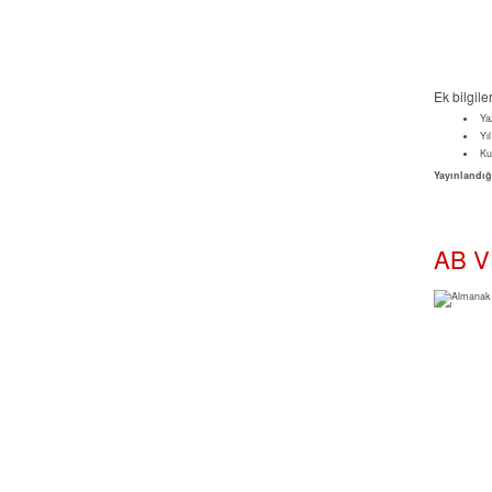
Ek bilgile
Ya
Yıl
Ku
Yayınlandığ
AB V