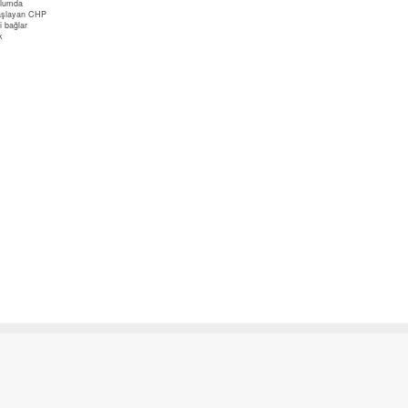
plumda
 başlayan CHP
i bağlar
k