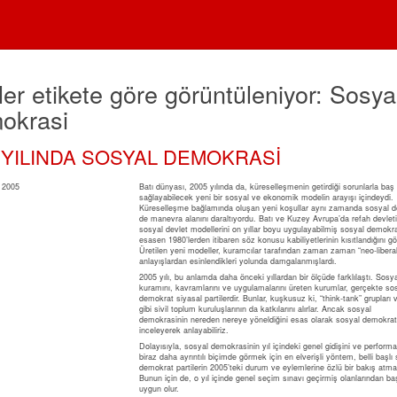
er etikete göre görüntüleniyor: Sosya
okrasi
 YILINDA SOSYAL DEMOKRASİ
Batı dünyası, 2005 yılında da, küreselleşmenin getirdiği sorunlarla baş
sağlayabilecek yeni bir sosyal ve ekonomik modelin arayışı içindeydi.
Küreselleşme bağlamında oluşan yeni koşullar aynı zamanda sosyal d
de manevra alanını daraltıyordu. Batı ve Kuzey Avrupa’da refah devlet
sosyal devlet modellerini on yıllar boyu uygulayabilmiş sosyal demokrat
esasen 1980’lerden itibaren söz konusu kabiliyetlerinin kısıtlandığını g
Üretilen yeni modeller, kuramcılar tarafından zaman zaman “neo-liberal
anlayışlardan esinlendikleri yolunda damgalanmışlardı.
2005 yılı, bu anlamda daha önceki yıllardan bir ölçüde farklılaştı. Sos
kuramını, kavramlarını ve uygulamalarını üreten kurumlar, gerçekte so
demokrat siyasal partilerdir. Bunlar, kuşkusuz ki, “think-tank” grupları v
gibi sivil toplum kuruluşlarının da katkılarını alırlar. Ancak sosyal
demokrasinin nereden nereye yöneldiğini esas olarak sosyal demokrat p
inceleyerek anlayabiliriz.
Dolayısıyla, sosyal demokrasinin yıl içindeki genel gidişini ve performa
biraz daha ayrıntılı biçimde görmek için en elverişli yöntem, belli başlı
demokrat partilerin 2005’teki durum ve eylemlerine özlü bir bakış atmak
Bunun için de, o yıl içinde genel seçim sınavı geçirmiş olanlarından b
uygun olur.