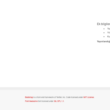
Ek bilgile
Ya
Yıl
Ku
Yayınlandığ
Bootstrap
is a front-end framework of Twitter, Inc. Code licensed under
MIT License.
Font Awesome
font licensed under
SIL OFL 1.1
.