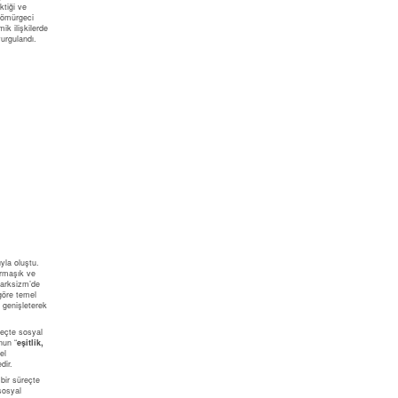
tiği ve
 sömürgeci
ik ilişkilerde
vurgulandı.
yla oluştu.
armaşık ve
 Marksizm’de
göre temel
ı genişleterek
reçte sosyal
nun “
eşitlik,
el
dir.
 bir süreçte
sosyal