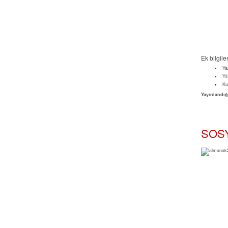
Ek bilgile
Ya
Yıl
Ku
Yayınlandığ
SOS