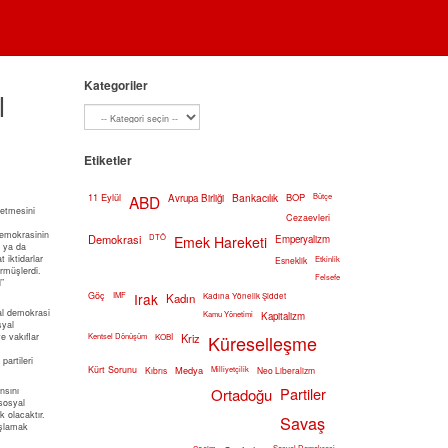
Kategoriler
l
Etiketler
11 Eylül
Bankacılık
BOP
Bütçe
ABD
Avrupa Birliği
 etmesini
Cezaevleri
emokrasinin
Demokrasi
DTÖ
Emek Hareketi
Emperyalizm
i ya da
 iktidarlar
Etkinlik
Esneklik
örmüşlerdi.
Felsefe
”
Göç
IMF
Irak
Kadın
Kadına Yönelik Şiddet
yal demokrasi
Kamu Yönetimi
Kapitalizm
syal
e vakıflar
Kentsel Dönüşüm
Kriz
Küreselleşme
KOBİ
artileri
Kürt Sorunu
Medya
Milliyetçilik
Kıbrıs
Neo Liberalizm
Partiler
nsını
Ortadoğu
 sosyal
 olacaktır.
Savaş
aşlamak
Sosyal Demokrasi