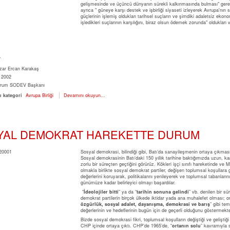
gelişmesinde ve üçüncü dünyanın sürekli kalkınmasında bulması" gerek
ayrıca " güneye karşı destek ve işbirliği siyaseti izleyerek Avrupa'nın
güçlerinin işlemiş oldukları tarihsel suçların ve şimdiki adaletsiz ekonom
işledikleri suçlarının karşılığını, biraz olsun ödemek zorunda" oldukları 
r
zar
Ercan Karakaş
2002
rum
SODEV Başkanı
ı kategori
Avrupa Birliği
Devamını okuyun...
YAL DEMOKRAT HAREKETTE DURUM
Sosyal demokrasi, bilindiği gibi, Batı’da sanayileşmenin ortaya çıkması
Sosyal demokrasinin Batı’daki 150 yıllık tarihine baktığımızda uzun, k
zorlu bir süreçten geçtiğini görürüz. Kökleri işçi sınıfı hareketinde ve
olmakla birlikte sosyal demokrat partiler, değişen toplumsal koşullara 
değerlerini koruyarak, politikalarını yenileyerek ve toplumsal tabanların
günümüze kadar belirleyici olmayı başardılar.
“
İdeolojiler bitti
” ya da “
tarihin sonuna gelindi
” vb. denilen bir sü
demokrat partilerin birçok ülkede iktidar yada ana muhalefet olması; o
özgürlük, sosyal adalet, dayanışma, demokrasi ve barış
” gibi tem
değerlerinin ve hedeflerinin bugün için de geçerli olduğunu göstermekte
Bizde sosyal demokrasi fikri, toplumsal koşulların değiştiği ve geliştiği
CHP içinde ortaya çıktı. CHP’de 1965’de, “
ortanın solu
” kavramıyla 