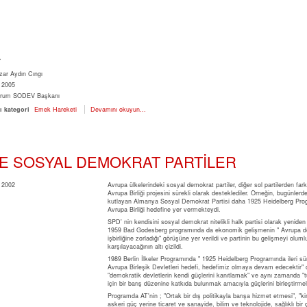
r
zar
Aydın Cıngı
2005
rum
SODEV Başkanı
ı kategori
Emek Hareketi
Devamını okuyun...
E SOSYAL DEMOKRAT PARTİLER
Avrupa ülkelerindeki sosyal demokrat partiler, diğer sol partilerden farkl
Avrupa Birliği projesini sürekli olarak desteklediler. Örneğin, bugünlerde 
kutlayan Almanya Sosyal Demokrat Partisi daha 1925 Heidelberg Pro
Avrupa Birliği hedefine yer vermekteydi.
SPD' nin kendisini sosyal demokrat nitelikli halk partisi olarak yeniden
1959 Bad Godesberg programında da ekonomik gelişmenin " Avrupa dev
işbirliğine zorladığı" görüşüne yer verildi ve partinin bu gelişmeyi oluml
karşılayacağının altı çizildi.
1989 Berlin İlkeler Programında " 1925 Heidelberg Programında ileri s
Avrupa Birleşik Devletleri hedefi, hedefimiz olmaya devam edecektir" 
"demokratik devletlerin kendi güçlerini kanıtlamak" ve aynı zamanda 
için bir barış düzenine katkıda bulunmak amacıyla güçlerini birleştirmele
Programda AT'nin ; "Ortak bir dış politikayla barışa hizmet etmesi", "kim
askeri güç yerine ticaret ve sanayide, bilim ve teknolojide, sağlıklı bir 