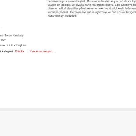
demokratlaşma süreci başladı. Bu sürecin başlamasıyla partide ve to
yaygın bir ideolojik ve siyasal tartışma ortamı oluştu. Sola açılmaya
düzene radikal eleştiriler yöneltmeye, emekçi ve üretici kesimlerle yen
kurmaya yöneldi. Demokrasiyi kurumlaştırmayı ve ona sosyal bir içeri
kazandırmayı hedefledi
r
zar
Ercan Karakaş
2001
rum
SODEV Başkanı
ı kategori
Politika
Devamını okuyun...