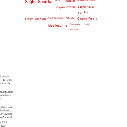
Sağlık
Sendika
Seçim
Seçimler
Sosyal Güvenlik
Sosyal Haklar
Sınıf
Su
Yerel Yönetimler
Yoksulluk
Uyum Yasaları
Çalışma Yaşamı
Özelleştirme
Üniversite
İşsizlik
İşçi Sınıfı
ı olarak
140. yılını
gramında
 tanımladığı
letlerini
u
ürülmüş olan
denilerek,
"tüm Avrupa
ri" istendi.
liğini,
çevre