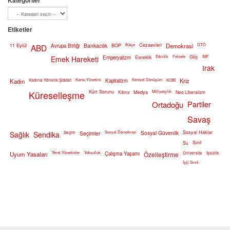
Kategoriler
Etiketler
11 Eylül
Bankacılık
BOP
Bütçe
Cezaevleri
Demokrasi
DTÖ
ABD
Avrupa Birliği
Etkinlik
Felsefe
Göç
IMF
Emek Hareketi
Emperyalizm
Esneklik
Irak
Kamu Yönetimi
Kentsel Dönüşüm
Kriz
Kadın
Kadına Yönelik Şiddet
Kapitalizm
KOBİ
Küreselleşme
Kürt Sorunu
Medya
Milliyetçilik
Kıbrıs
Neo Liberalizm
Partiler
Ortadoğu
Savaş
Sosyal Demokrasi
Sosyal Güvenlik
Sosyal Haklar
Sağlık
Sendika
Seçim
Seçimler
Sınıf
Su
Yerel Yönetimler
Yoksulluk
Uyum Yasaları
Çalışma Yaşamı
Özelleştirme
Üniversite
İşsizlik
İşçi Sınıfı