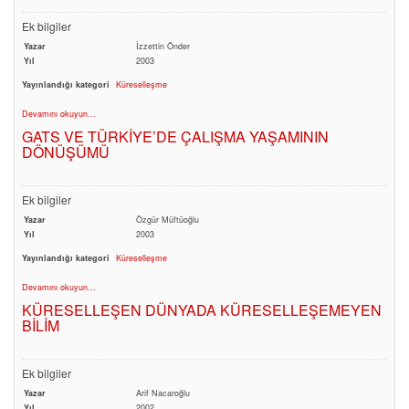
Ek bilgiler
Yazar
İzzettin Önder
Yıl
2003
Yayınlandığı kategori
Küreselleşme
Devamını okuyun...
GATS VE TÜRKİYE’DE ÇALIŞMA YAŞAMININ
DÖNÜŞÜMÜ
Ek bilgiler
Yazar
Özgür Müftüoğlu
Yıl
2003
Yayınlandığı kategori
Küreselleşme
Devamını okuyun...
KÜRESELLEŞEN DÜNYADA KÜRESELLEŞEMEYEN
BİLİM
Ek bilgiler
Yazar
Arif Nacaroğlu
Yıl
2002