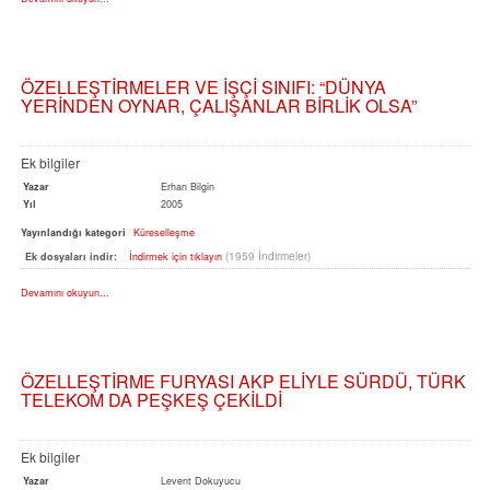
ÖZELLEŞTİRMELER VE İŞÇİ SINIFI: “DÜNYA
YERİNDEN OYNAR, ÇALIŞANLAR BİRLİK OLSA”
Ek bilgiler
Yazar
Erhan Bilgin
Yıl
2005
Yayınlandığı kategori
Küreselleşme
(1959 İndirmeler)
Ek dosyaları indir:
İndirmek için tıklayın
Devamını okuyun...
ÖZELLEŞTİRME FURYASI AKP ELİYLE SÜRDÜ, TÜRK
TELEKOM DA PEŞKEŞ ÇEKİLDİ
Ek bilgiler
Yazar
Levent Dokuyucu