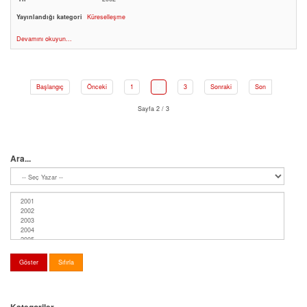
Yayınlandığı kategori
Küreselleşme
Devamını okuyun...
Başlangıç
Önceki
1
2
3
Sonraki
Son
Sayfa 2 / 3
Ara...