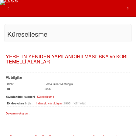
Küreselleşme
YERELİN YENİDEN YAPILANDIRILMASI: BKA ve KOBİ
TEMELLİ ALANLAR
Ek bilgiler
Yazar
Berna Güler Müftüoğlu
Yıl
2005
Yayınlandığı kategori
Küreselleşme
(1903 İndirmeler)
Ek dosyaları indir:
İndirmek için tıklayın
Devamını okuyun...