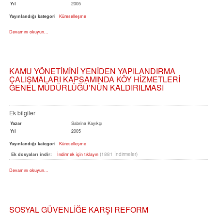
Yıl
2005
Yayınlandığı kategori
Küreselleşme
Devamını okuyun...
KAMU YÖNETİMİNİ YENİDEN YAPILANDIRMA
ÇALIŞMALARI KAPSAMINDA KÖY HİZMETLERİ
GENEL MÜDÜRLÜĞÜ’NÜN KALDIRILMASI
Ek bilgiler
Yazar
Sabrina Kayıkçı
Yıl
2005
Yayınlandığı kategori
Küreselleşme
(1881 İndirmeler)
Ek dosyaları indir:
İndirmek için tıklayın
Devamını okuyun...
SOSYAL GÜVENLİĞE KARŞI REFORM