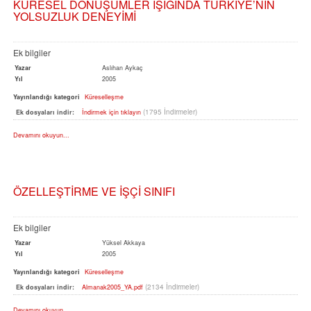
KÜRESEL DÖNÜŞÜMLER IŞIĞINDA TÜRKİYE’NİN
YOLSUZLUK DENEYİMİ
Ek bilgiler
Yazar
Aslıhan Aykaç
Yıl
2005
Yayınlandığı kategori
Küreselleşme
(1795 İndirmeler)
Ek dosyaları indir:
İndirmek için tıklayın
Devamını okuyun...
ÖZELLEŞTİRME VE İŞÇİ SINIFI
Ek bilgiler
Yazar
Yüksel Akkaya
Yıl
2005
Yayınlandığı kategori
Küreselleşme
(2134 İndirmeler)
Ek dosyaları indir:
Almanak2005_YA.pdf
Devamını okuyun...